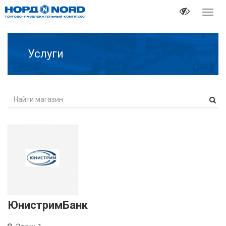
Перек
навиг
Услуги
ЮнистримБанк