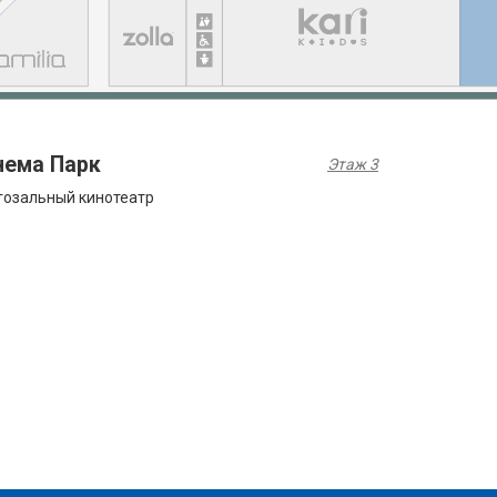
нема Парк
Этаж 3
озальный кинотеатр