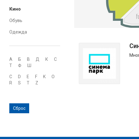
Кино
Обувь
Одежда
Си
Мног
А
Б
В
Д
К
С
Т
Ф
Ш
C
D
E
F
K
O
R
S
T
Z
Сброс