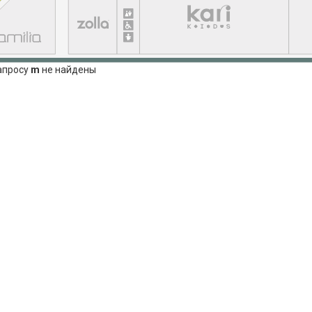
апросу
m
не найдены