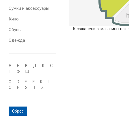
Сумки и аксессуары
Кино
К сожалению, магазины по з
Обувь
Одежда
А
Б
В
Д
К
С
Т
Ф
Ш
C
D
E
F
K
L
O
R
S
T
Z
Сброс