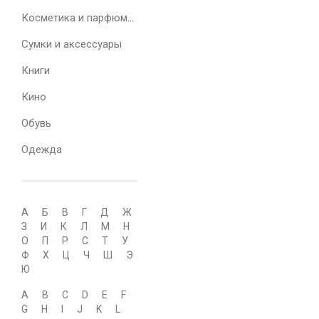
Косметика и парфюмерия
Сумки и аксессуары
Книги
Кино
Обувь
Одежда
А
Б
В
Г
Д
Ж
З
И
К
Л
М
Н
О
П
Р
С
Т
У
Ф
Х
Ц
Ч
Ш
Э
Ю
A
B
C
D
E
F
G
H
I
J
K
L