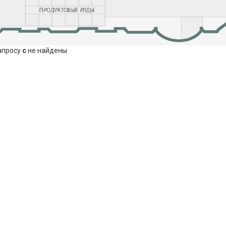
апросу
c
не найдены