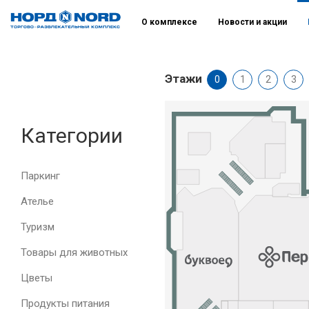
О комплексе
Новости и акции
Этажи
0
1
2
3
Категории
Паркинг
Ателье
Туризм
Товары для животных
Цветы
Продукты питания