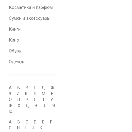
Косметика и парфюмерия
Сумки и аксессуары
Книги
Кино
Обувь
Одежда
А
Б
В
Г
Д
Ж
З
И
К
Л
М
Н
О
П
Р
С
Т
У
Ф
Х
Ц
Ч
Ш
Э
Ю
A
B
C
D
E
F
G
H
I
J
K
L