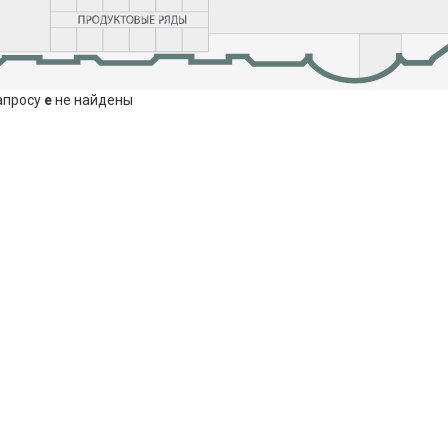
апросу
e
не найдены