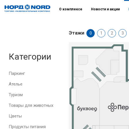
О комплексе
Новости и акции
Этажи
0
1
2
3
Категории
Паркинг
Ателье
Туризм
Товары для животных
Цветы
Продукты питания